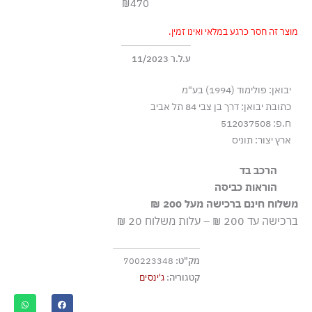
₪470
מוצר זה חסר כרגע במלאי ואינו זמין.
ע.ל.ר 11/2023
יבואן: פולימוד (1994) בע"מ
כתובת יבואן: דרך בן צבי 84 תל אביב
ח.פ: 512037508
ארץ יצור: תוניס
הרכב בד
82% כותנה 16% פוליאסטר 2% אלסטן
הוראות כביסה
משלוח חינם ברכישה מעל 200 ₪
כביסה עדינה במכונה עד-30°C
ברכישה עד 200 ₪ – עלות משלוח 20 ₪
ללא חומרי הלבנה, ללא השריה
גיהוץ בחום נמוך
מק"ט:
700223348
אסור לנקות בניקוי יבש
קטגוריה:
ג'ינסים
אסור לייבש במכונת ייבוש
ייבוש בצל, בפריסה