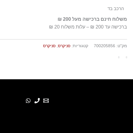
הרכב בד
100% עור
משלוח חינם ברכישה מעל 200 ₪
ברכישה עד 200 ₪ – עלות משלוח 20 ₪
מק"ט:
700205856
קטגוריות:
סניקרס
,
סניקרס