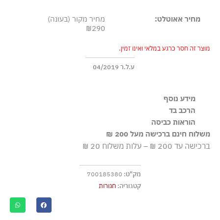
מחיר אאוטלט:
מחיר מקור (בעונה)
₪290
מוצר זה חסר כרגע במלאי ואינו זמין.
ע.ל.ר 04/2019
מידע נוסף
הרכב בד
Buckle fastening Nickel free
100% עור
הוראות כביסה
משלוח חינם ברכישה מעל 200 ₪
אסור בשטיפה
ברכישה עד 200 ₪ – עלות משלוח 20 ₪
מק"ט:
700185380
קטגוריה:
חגורות