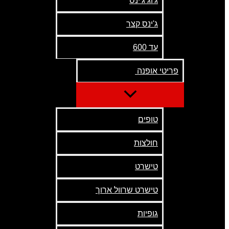
ג'וג ג'ינס
ג'ינס קצר
עד 600
פריטי אופנה
טופים
חולצות
טישרט
טישרט שרוול ארוך
גופיות