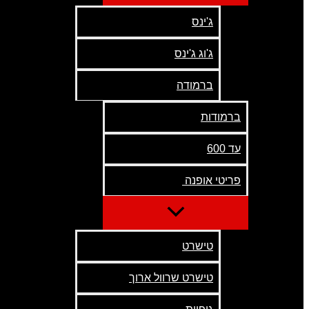
ג'ינס
ג'וג ג'ינס
ברמודה
ברמודות
עד 600
פריטי אופנה
טישרט
טישרט שרוול ארוך