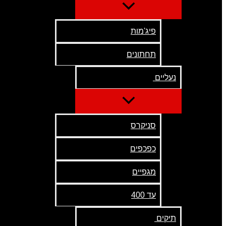
פיג'מות
תחתונים
נעליים
סניקרס
כפכפים
מגפיים
עד 400
תיקים