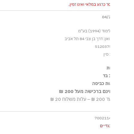
 כרגע במלאי ואינו זמין.
1994) בע"מ
דרך בן צבי 84 תל אביב
סין
ת
 בד
הבד העיקרי עשוי מ-100% פוליאסטר ממוחזר מוסמך, להפחתת השימוש 
ות כביסה
ם ברכישה מעל 200 ₪
יסה עדינה במכונה עד ‎30°C
וח 20 ₪
א חומרי הלבנה, ללא השריה
הוץ בחום נמוך
700211
ור לנקות בניקוי יבש
גדי ים
ור לייבש במכונת ייבוש