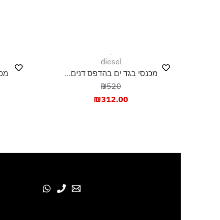
בוש בצל, בפריסה
esel
diesel
מכנסי בגד ים בהדפס דנים...
מכנסי בגד ים עם
440
₪520
20.00
₪
312.00