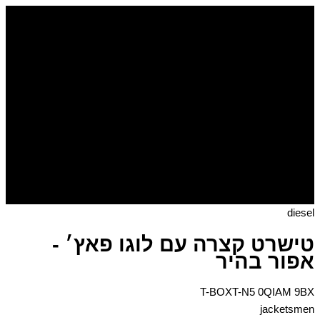
דילוג
לתוכן
diesel
טישרט קצרה עם לוגו פאץ׳ -
אפור בהיר
T-BOXT-N5 0QIAM 9BX
jacketsmen