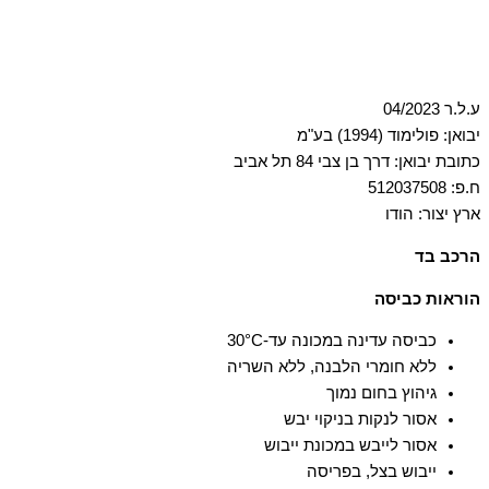
ע.ל.ר 04/2023
יבואן: פולימוד (1994) בע"מ
כתובת יבואן: דרך בן צבי 84 תל אביב
ח.פ: 512037508
ארץ יצור: הודו
הרכב בד
100% כותנה
הוראות כביסה
כביסה עדינה במכונה עד-30°C
ללא חומרי הלבנה, ללא השריה
גיהוץ בחום נמוך
אסור לנקות בניקוי יבש
אסור לייבש במכונת ייבוש
ייבוש בצל, בפריסה