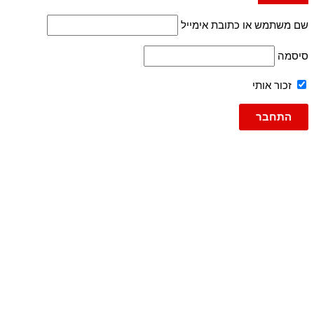
שם משתמש או כתובת אימייל
סיסמה
זכור אותי
גברים
ג'ינסים
ג'ינס
ג'וג ג'ינס
ברמודה
ברמודות
עד 600
פריטי אופנה