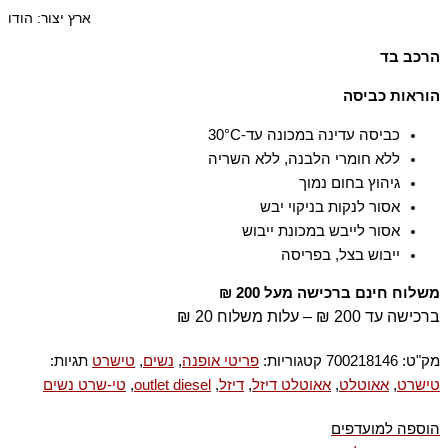
ארץ יצור: הודו
הרכב בד
100% כותנה
הוראות כביסה
כביסה עדינה במכונה עד-30°C
ללא חומרי הלבנה, ללא השריה
גיהוץ בחום נמוך
אסור לנקות בניקוי יבש
אסור לייבש במכונת ייבוש
ייבוש בצל, בפריסה
משלוח חינם ברכישה מעל 200 ₪
ברכישה עד 200 ₪ – עלות משלוח 20 ₪
מק"ט:
700218146
קטגוריות:
פריטי אופנה
,
נשים
,
טישרט
תגיות:
טישרט
,
אאוטלט
,
אאוטלט דיזל
,
דיזל
,
outlet diesel
,
טי-שרט נשים
הוספה למועדפים