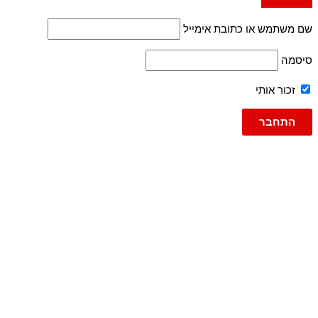
שם משתמש או כתובת אימייל
סיסמה
זכור אותי
גברים
ג'ינסים
ג'ינס
ג'וג ג'ינס
ברמודה
ברמודות
עד 600
פריטי אופנה