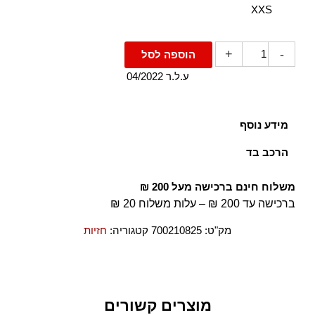
XXS
+
-
הוספה לסל
ע.ל.ר 04/2022
מידע נוסף
Adjustable logo straps Elasticated logo band
הרכב בד
95% כותנה 5% אלסטן-ספנדקס
משלוח חינם ברכישה מעל 200 ₪
ברכישה עד 200 ₪ – עלות משלוח 20 ₪
מק"ט:
700210825
קטגוריה:
חזיות
מוצרים קשורים