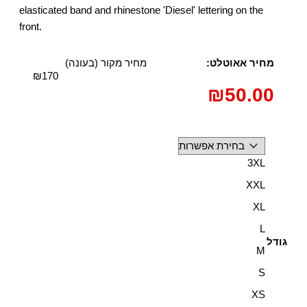
elasticated band and rhinestone 'Diesel' lettering on the
front.
מחיר אאוטלט:
מחיר מקור (בעונה)
₪170
₪
50.00
כמות
של
3XL
חזייה
XXL
עם
XL
לוגו
קריסטלים
L
גודל
-
M
אדום
S
XS