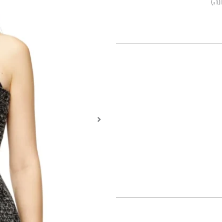
נה)
38% פוליאסטר, 34% אקריליק, 15% כותנה, 12% צמר, 1% סיבים אחרים, קונטרסט 92%