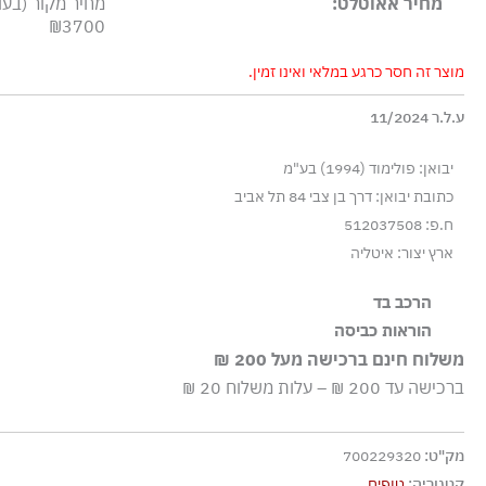
מחיר אאוטלט:
מחיר מקור (בעו
₪3700
מוצר זה חסר כרגע במלאי ואינו זמין.
ע.ל.ר 11/2024
יבואן: פולימוד (1994) בע"מ
כתובת יבואן: דרך בן צבי 84 תל אביב
ח.פ: 512037508
ארץ יצור: איטליה
הרכב בד
הוראות כביסה
ויסקוזה-רייון, 8% אלסטן-ספנדקס
משלוח חינם ברכישה מעל 200 ₪
שטיפה ידנית
ברכישה עד 200 ₪ – עלות משלוח 20 ₪
ללא חומרי הלבנה, ללא השריה
גיהוץ בחום נמוך
מק"ט:
700229320
אסור לנקות בניקוי יבש
קטגוריה:
טופים