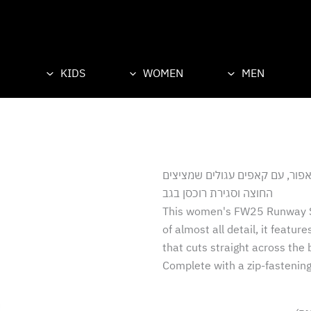
KIDS
WOMEN
MEN
אפור, עם קאפים עגולים שמציצים
החוצה וסגירת רוכסן בגב
This women's FW25 Runway Sho
of almost all detail, it featur
that cuts straight across the
Complete with a zip-fastening