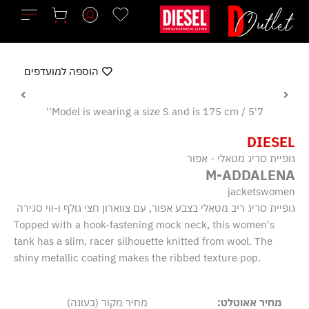
ילוג
תוכן
הוספה למועדפים
Model is wearing a size S and is 175 cm / 5'7''
DIESEL
גופיית סריג מטאלי - אפור
M-ADDALENA
jacketswomen
גופיית סריג ריב מטאלי בצבע אפור, עם צווארון חצי גולף ו-ווי סגירה
Topped with a hook-fastening mock neck, this women's
tank has a slim, racer silhouette knitted from wool. The
shiny metallic coating makes the ribbed texture pop.
מחיר אאוטלט:
מחיר מקור (בעונה)