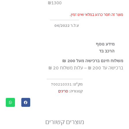
₪1300
מוצר זה חסר כרגע במלאי ואינו זמין.
ע.ל.ר 04/2022
מידע נוסף
הרכב בד
Slim fit Hook-fastening mock neck
100% צמר
משלוח חינם ברכישה מעל 200 ₪
ברכישה עד 200 ₪ – עלות משלוח 20 ₪
מק"ט:
700210331
קטגוריה:
סריגים
מוצרים קשורים