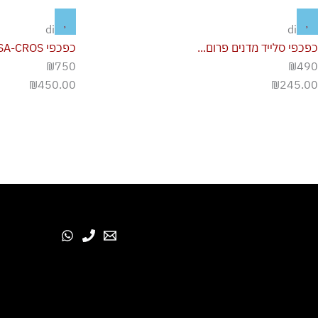
diesel
diesel
כפכפי סלייד מדנים פרום...
כפכפי D-WOODSTOCK-SA-CROS...
₪750
₪490
₪
450.00
₪
245.00