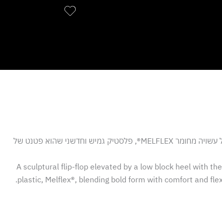
פריט משיתוף הפעולה היצירתי בין דיזל למליסה - כפכפי אצבע בצבע שחור במראה עתידני, עם דוגמת גלים על הרצועות ועקב בלוק נמוך. הנעל עשויה מחומר MELFLEX®, פלסטיק גמיש וחדשני שהוא פטנט של
A sculptural flip-flop elevated by a low block heel with t
plastic, Melflex®, blending bold form with comfort and fl