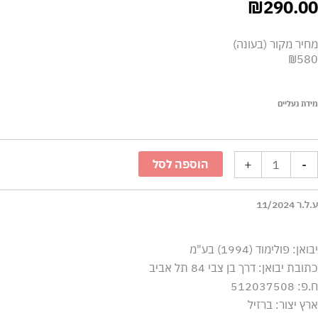
₪
290.00
מחיר מקור (בעונה)
₪580
מות
מידת נעליים
ל
יזל
+
-
הוספה לסל
ליסה
פכפי
ע.ל.ר 11/2024
צבע
וונטום
יבואן: פולימוד (1994) בע"מ
חור
כתובת יבואן: דרך בן צבי 84 תל אביב
ח.פ: 512037508
ארץ יצור: ברזיל