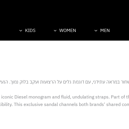
KIDS
WOMEN
MEN
he iconic Diesel monogram and fluid, undulating straps. Part of 
exibility. This exclusive sandal channels both brands' shared 