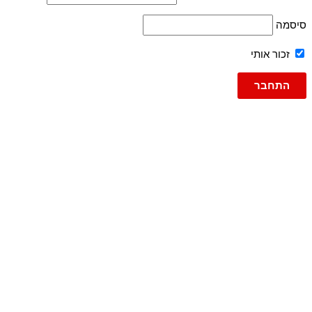
סיסמה
זכור אותי
סינון לפי צבע
גברים
ג'ינסים
ג'ינס
ג'וג ג'ינס