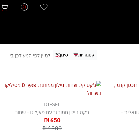
קטגוריות
סינון
DIESEL
קפוצ׳ון עם רקמת D טונאלית -
ג׳קט ניילון ממוחזר עם פאץ׳ D - שחור
650 ₪
1300 ₪