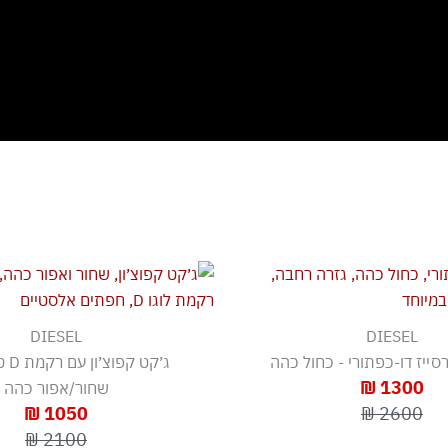
DIESEL
DIESEL
רסייז דו-כפתורי - כחול כהה
ג׳קט 
1300 ₪
שחור/אפור כהה
1050 ₪
2600 ₪
2100 ₪