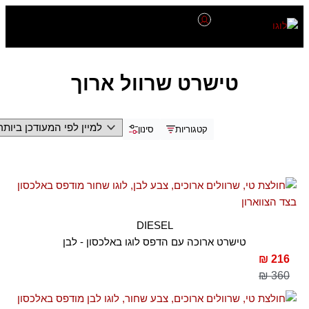
דילוג
לתוכן
טישרט שרוול ארוך
קטגוריות
סינון
DIESEL
טישרט ארוכה עם הדפס לוגו באלכסון - לבן
216 ₪
360 ₪