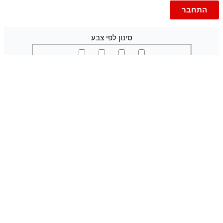
סינון לפי צבע
גברים
ג'ינסים
ג'וג ג'ינס
ברמודה
ג'ינס
ברמודות
עד 600
פריטי אופנה
טישרט