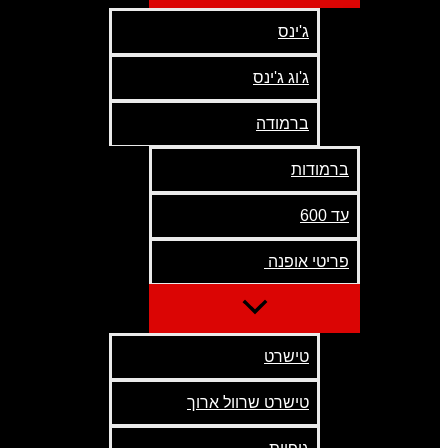
ג'ינס
ג'וג ג'ינס
ברמודה
ברמודות
עד 600
פריטי אופנה
טישרט
טישרט שרוול ארוך