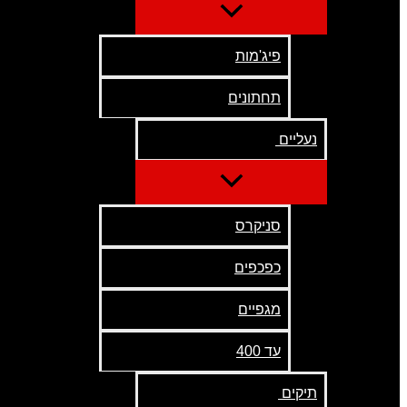
פיג'מות
תחתונים
נעליים
סניקרס
כפכפים
מגפיים
עד 400
תיקים