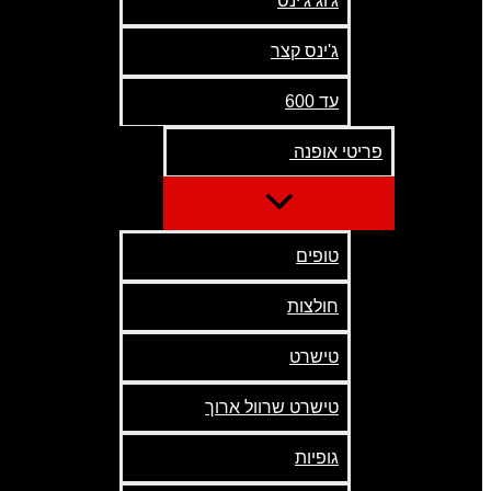
ג'וג ג'ינס
ג'ינס קצר
עד 600
פריטי אופנה
טופים
חולצות
טישרט
טישרט שרוול ארוך
גופיות