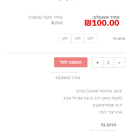
מחיר אאוטלט:
מחיר מקור (בעונה)
₪
100.00
₪260
כמות
16Y
14Y
12Y
מידת גיל
של
מכנסי
טרנינג
+
-
הוספה לסל
קצרים
עם
לוגו
ע.ל.ר 11/2021
-
יבואן: פולימוד (1994) בע"מ
ורוד
כתובת יבואן: דרך בן צבי 84 תל אביב
ח.פ: 512037508
ארץ יצור: הודו
הרכב בד