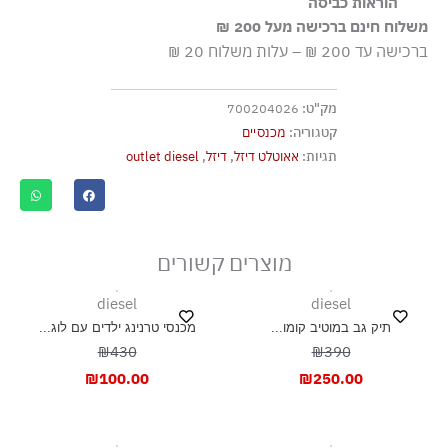
100% כותנה
הוראות כביסה
משלוח חינם ברכישה מעל 200 ₪
כביסה עדינה במכונה עד-30°C
ברכישה עד 200 ₪ – עלות משלוח 20 ₪
ללא חומרי הלבנה, ללא השריה
מוצר אסור בגיהוץ
מק"ט:
700204026
אסור לנקות בניקוי יבש
קטגוריה:
מכנסיים
אסור לייבש במכונת ייבוש
תגיות:
אאוטלט דיזל
,
דיזל
,
outlet diesel
ייבוש בצל, בפריסה
מוצרים קשורים
diesel
diesel
תיק גב במוטיב קומו...
מכנסי טרנינג ילדים עם לוג...
₪430
₪390
₪
100.00
₪
250.00