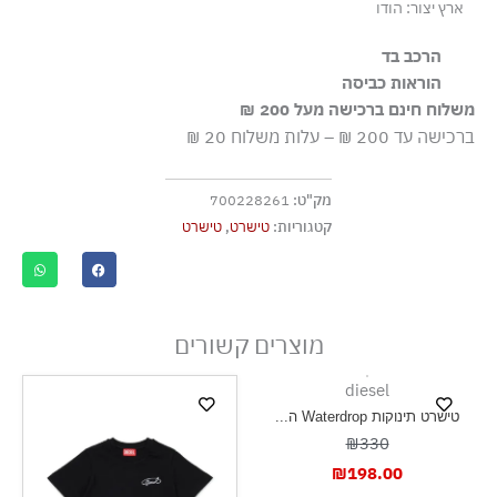
ארץ יצור: הודו
הרכב בד
100% כותנה
הוראות כביסה
משלוח חינם ברכישה מעל 200 ₪
שטיפה ידנית
ברכישה עד 200 ₪ – עלות משלוח 20 ₪
ללא חומרי הלבנה, ללא השריה
גיהוץ בחום נמוך
מק"ט:
700228261
אסור לנקות בניקוי יבש
קטגוריות:
טישרט
,
טישרט
אסור לייבש במכונת ייבוש
ייבוש בצל, בפריסה
מוצרים קשורים
diesel
טישרט תינוקות Waterdrop ה...
₪330
₪
198.00