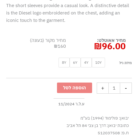
The short sleeves provide a casual look. A distinctive detail
is the Diesel logo embroidered on the chest, adding an
iconic touch to the garment.
מחיר אאוטלט:
מחיר מקור (בעונה)
₪
96.00
₪160
כמות
8Y
6Y
4Y
10Y
מידת גיל
של
טישרט
ילדים
+
-
הוספה לסל
עם
לוגו
דיזל
ע.ל.ר 11/2024
קורסיבי
יבואן: פולימוד (1994) בע"מ
-
כתובת יבואן: דרך בן צבי 84 תל אביב
שחור
ח.פ: 512037508