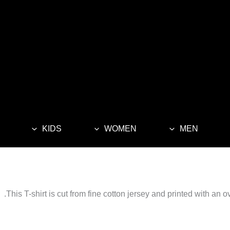
KIDS
WOMEN
MEN
This T-shirt is cut from fine cotton jersey and printed with an 