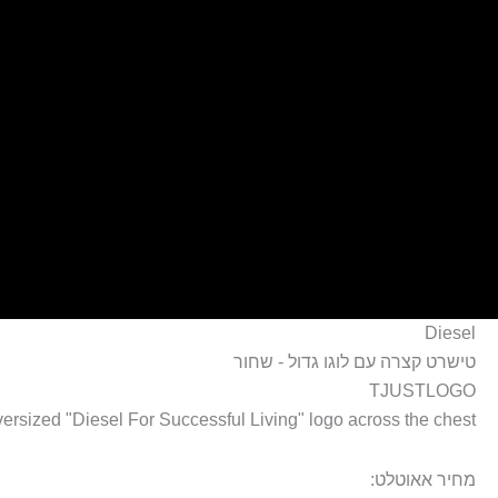
ילוג
תוכן
Diesel
טישרט קצרה עם לוגו גדול - שחור
TJUSTLOGO
oversized "Diesel For Successful Living" logo across the chest.
מחיר אאוטלט: