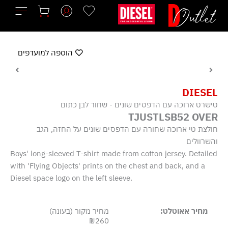
ילוג
תוכן
הוספה למועדפים
DIESEL
טישרט ארוכה עם הדפסים שונים - שחור לבן כתום
TJUSTLSB52 OVER
חולצת טי ארוכה שחורה עם הדפסים שונים על החזה, הגב
והשרוולים
Boys' long-sleeved T-shirt made from cotton jersey. Detailed
with 'Flying Objects' prints on the chest and back, and a
Diesel space logo on the left sleeve.
מחיר אאוטלט:
מחיר מקור (בעונה)
₪260