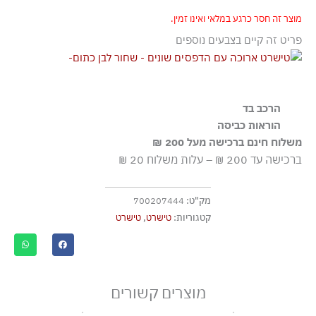
מוצר זה חסר כרגע במלאי ואינו זמין.
פריט זה קיים בצבעים נוספים
הרכב בד
100% כותנה
הוראות כביסה
משלוח חינם ברכישה מעל 200 ₪
כביסה עדינה במכונה עד-30°C
ברכישה עד 200 ₪ – עלות משלוח 20 ₪
ללא חומרי הלבנה, ללא השריה
גיהוץ בחום נמוך
מק"ט:
700207444
לא לניקוי יבש
קטגוריות:
טישרט
,
טישרט
אסור לייבש במכונה כלל
לייבש הפוך ובצל
מוצרים קשורים