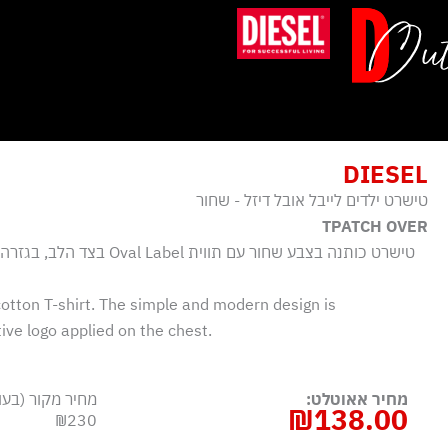
ילוג
תוכן
DIESEL
טישרט ילדים לייבל אובל דיזל - שחור
TPATCH OVER
טישרט כותנה בצבע שחור עם תווית 
otton T-shirt. The simple and modern design is
ve logo applied on the chest.
מחיר אאוטלט:
מחיר מקור (בעו
₪
138.00
₪230