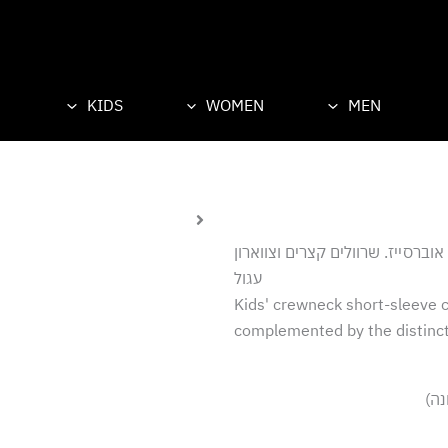
KIDS
WOMEN
MEN
Oval Label בצד הלב, בגזרה אוברסייז. שרוולים קצרים וצווארון
עגול
Kids' crewneck short-sleeve c
complemented by the distincti
נה)