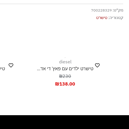
גיהוץ בחום נמוך
מק"ט:
700228329
אסור לנקות בניקוי יבש
קטגוריה:
טישרט
אסור לייבש במכונת ייבוש
ייבוש בצל, בפריסה
diesel
טישרט ילדים עם פאץ' די אד...
טיש
₪230
₪
138.00