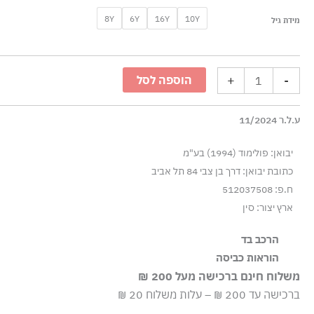
כמות
8Y
6Y
16Y
10Y
מידת גיל
של
טישרט
ילדים
+
-
הוספה לסל
לייבל
אובל
ע.ל.ר 11/2024
דיזל
-
יבואן: פולימוד (1994) בע"מ
שחור
כתובת יבואן: דרך בן צבי 84 תל אביב
ח.פ: 512037508
ארץ יצור: סין
הרכב בד
100% כותנה
הוראות כביסה
משלוח חינם ברכישה מעל 200 ₪
שטיפה ידנית
ברכישה עד 200 ₪ – עלות משלוח 20 ₪
ללא חומרי הלבנה, ללא השריה