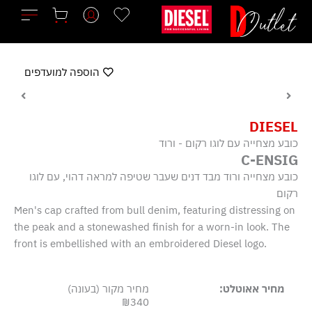
ילוג
תוכן
הוספה למועדפים
DIESEL
כובע מצחייה עם לוגו רקום - ורוד
C-ENSIG
כובע מצחייה ורוד מבד דנים שעבר שטיפה למראה דהוי, עם לוגו
רקום
Men's cap crafted from bull denim, featuring distressing on
the peak and a stonewashed finish for a worn-in look. The
front is embellished with an embroidered Diesel logo.
מחיר אאוטלט:
מחיר מקור (בעונה)
₪340