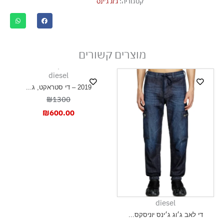
קטגוריה:
ג'וג ג'ינס
אסור לייבש במכונת ייבוש
ייבוש בצל, בפריסה
מוצרים קשורים
diesel
2019 – די סטראקט, ג...
₪1300
₪
600.00
diesel
די לאב ג׳וג ג׳ינס יוניסקס...