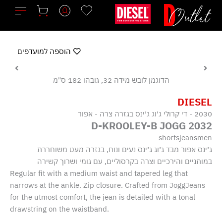
ילוג
תוכן
הוספה למועדפים
הדוגמן לובש מידה 32, גובהו 182 ס"מ
DIESEL
2030 - די קרולי ג׳וג ג׳ינס בגזרה צרה - אפור
2032 D-KROOLEY-B JOGG
shortsjeansmen
ג׳ינס אפור מבד ג׳וג ג׳ינס נעים ונוח, בגזרה מעט משוחררת
במותניים והירכיים וצרה בקרסוליים, עם גומי ושרוך קשירה
Regular fit with a medium waist and tapered leg that
narrows at the ankle. Zip closure. Crafted from JoggJeans
for the utmost comfort, the jean is detailed with a tonal
drawstring on the waistband.