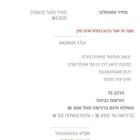
מחיר אאוטלט:
מחיר מקור (בעונה)
₪1300
מוצר זה חסר כרגע במלאי ואינו זמין.
ע.ל.ר 04/2024
יבואן: פולימוד (1994) בע"מ
כתובת יבואן: דרך בן צבי 84 תל אביב
ח.פ: 512037508
ארץ יצור: תוניס
הרכב בד
90% כותנה 8% פוליאסטר 2% אלסטן
הוראות כביסה
משלוח חינם ברכישה מעל 200 ₪
כביסה עדינה במכונה עד-30°C
ברכישה עד 200 ₪ – עלות משלוח 20 ₪
ללא חומרי הלבנה, ללא השריה
גיהוץ בחום נמוך
מק"ט:
700225652
אסור לנקות בניקוי יבש