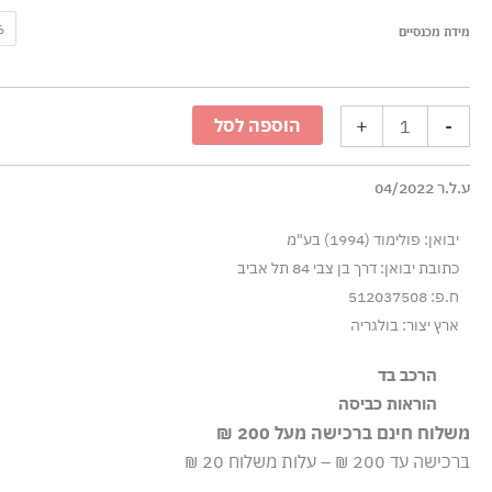
כמות
6
מידת מכנסיים
של
ברמודה
קרולי
+
-
הוספה לסל
ג׳וג
ג׳ינס
ע.ל.ר 04/2022
-
כחול
יבואן: פולימוד (1994) בע"מ
כהה
כתובת יבואן: דרך בן צבי 84 תל אביב
ח.פ: 512037508
ארץ יצור: בולגריה
הרכב בד
90% כותנה 8% פוליאסטר 2% אלסטן
הוראות כביסה
משלוח חינם ברכישה מעל 200 ₪
כביסה עדינה במכונה עד-30°C
ברכישה עד 200 ₪ – עלות משלוח 20 ₪
ללא חומרי הלבנה, ללא השריה