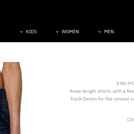
KIDS
WOMEN
MEN
ית ושרוך
Knee-length shorts with a five
Track Denim for the utmost c
נה)