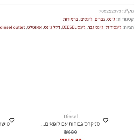
גיהוץ בחום נמוך
מק"ט:
700212373
אסור לנקות בניקוי יבש
קטגוריות:
ג'ינס
,
גברים
,
ג'ינסים
,
ברמודות
אסור לייבש במכונת ייבוש
תגיות:
ג'ינס דיזל
,
ג'ינס גבר
,
ג'ינס DIESEL
,
דיזל ג'ינס
,
אאוטלט
,
diesel outlet
ייבוש בצל, בפריסה
Diesel
סניקרס גבוהות עם לוגואים...
טישרט
₪680