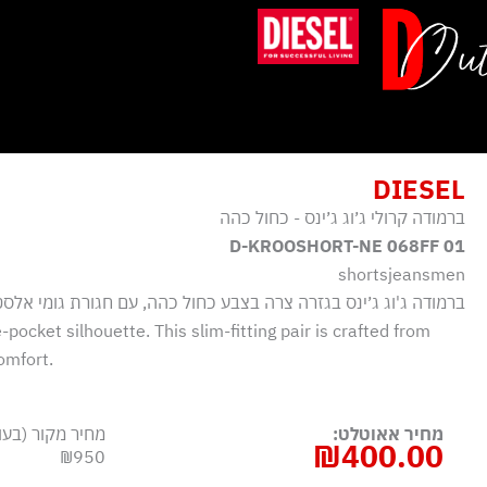
ילוג
תוכן
DIESEL
ברמודה קרולי ג׳וג ג׳ינס - כחול כהה
D-KROOSHORT-NE 068FF 01
shortsjeansmen
ברמודה ג'וג ג׳ינס בגזרה צרה בצבע כחול כהה, עם חגורת גומי אלסט
-pocket silhouette. This slim-fitting pair is crafted from
omfort.
מחיר אאוטלט:
מחיר מקור (בעו
₪
400.00
₪950