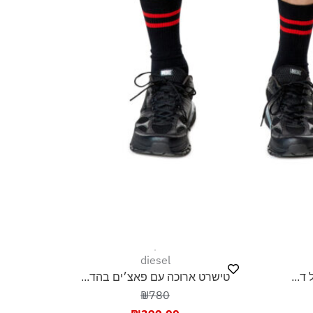
diesel
ד...
טישרט ארוכה עם פאצ׳ים בהד...
₪780