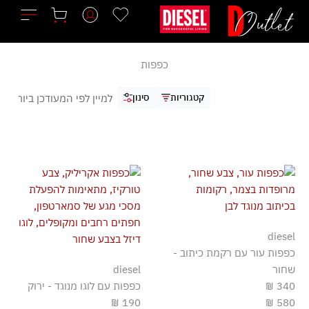
ילוג
תוכן
כפפות
קטגוריות
סינון
diesel
כפפות עור עם רקמת כיתוב -
שחור
diesel
340 ₪
כפפות עם לוגו מנוגד - ירוק
190 ₪
580 ₪