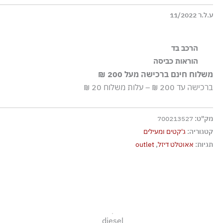
ע.ל.ר 11/2022
הרכב בד
80% כותנה 20% קנבוס אמיתי
הוראות כביסה
משלוח חינם ברכישה מעל 200 ₪
כביסה עדינה במכונה עד-30°C
ברכישה עד 200 ₪ – עלות משלוח 20 ₪
ללא חומרי הלבנה, ללא השריה
גיהוץ בחום נמוך
מק"ט:
700213527
אסור לנקות בניקוי יבש כלל
קטגוריה:
ג'קטים ומעילים
אסור לייבש במכונה כלל
תגיות:
אאוטלט דיזל
,
outlet
ייבוש בפריסה
diesel