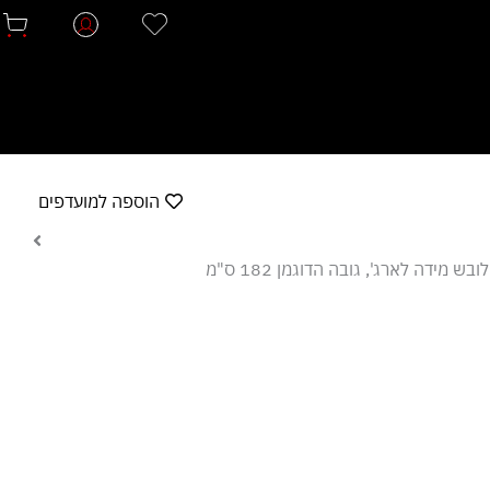
הוספה למועדפים
בש מידה לארג', גובה הדוגמן 182 ס"מ