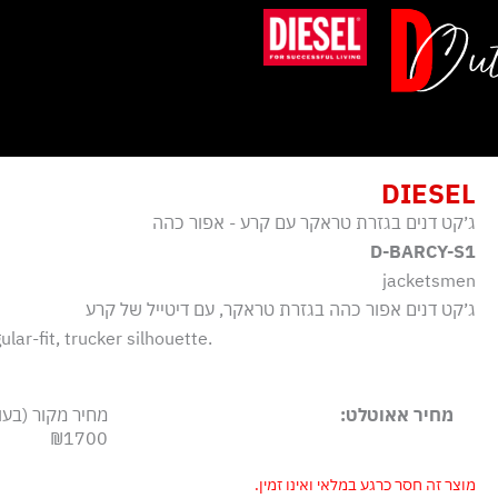
ילוג
תוכן
DIESEL
ג׳קט דנים בגזרת טראקר עם קרע - אפור כהה
D-BARCY-S1
jacketsmen
ג׳קט דנים אפור כהה בגזרת טראקר, עם דיטייל של קרע
lar-fit, trucker silhouette.
מחיר אאוטלט:
מחיר מקור (בעו
₪1700
מוצר זה חסר כרגע במלאי ואינו זמין.