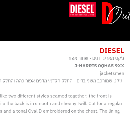
ילוג
תוכן
DIESEL
ג׳קט מאריג ודנים - שחור אפור
J-HARRIS 0QHAS 9XX
jacketsmen
ג׳קט שמורכב משני בדים - החלק הקדמי מדנים אפור כהה והחלק הא
like two different styles seamed together: the front is
e the back is in smooth and sheeny twill. Cut for a regular
ulls and a tonal Oval D embroidered on the chest. The lining