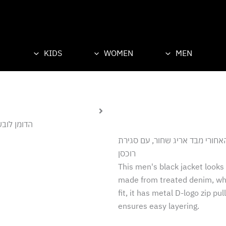
KIDS
WOMEN
MEN
הדומן לובש מידה 50 (איטלקי),
חורי מבד אריג שחור, עם סגירת
רוכסן
This men's black jacket looks 
made from treated denim, whil
fit, it has metal D-logo zip p
ensures easy layering.