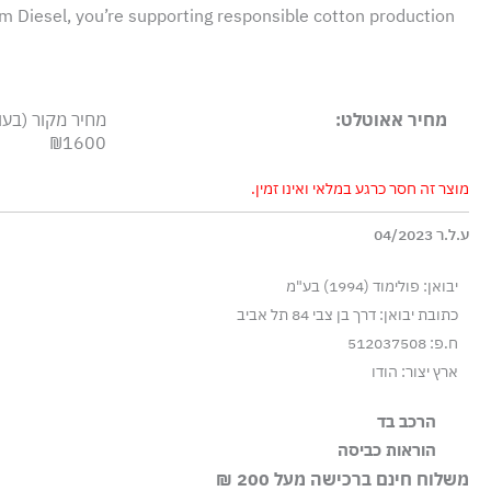
m Diesel, you’re supporting responsible cotton production
מחיר אאוטלט:
מחיר מקור (בעו
₪1600
מוצר זה חסר כרגע במלאי ואינו זמין.
ע.ל.ר 04/2023
יבואן: פולימוד (1994) בע"מ
כתובת יבואן: דרך בן צבי 84 תל אביב
ח.פ: 512037508
ארץ יצור: הודו
הרכב בד
100% כותנה, ניגוד: 55% כותנה 45% פוליאסטר, ריב: 98% פוליאסטר 2% אלסטן-ספנדקס
הוראות כביסה
משלוח חינם ברכישה מעל 200 ₪
כביסה עדינה במכונה עד-30°C