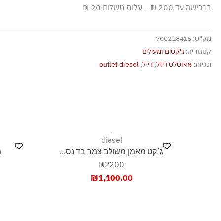
ברכישה עד 200 ₪ – עלות משלוח 20 ₪
ללא חומרי הלבנה, ללא השריה
גיהוץ בחום נמוך
מק"ט:
700218415
אסור לנקות בניקוי יבש
קטגוריה:
ג'קטים ומעילים
אסור לייבש במכונת ייבוש
תגיות:
אאוטלט דיזל
,
דיזל
,
outlet diesel
ייבוש בצל, בפריסה
diesel
ג׳קט מאמן משולב צמר בד נס...
מ
₪2200
₪
1,100.00