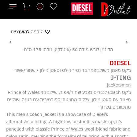
ילוג
תוכן
הוספה למועדפים
הדוגמן לובש מידה 50 (איטלקי), גובהו 175 ס"מ
DIESEL
ג׳קט מאמן משולב צמר בד נסיך ויילס וסאטן ניילון - שחור/אפור
J-TING
jacketsmen
ג'קט Coach לגברים בצבע שחור/אפור, שילוב בד Prince of Wales
מצמר עם סאטן ניילון, צללית מחויטת-ספורטיבית עם בטנה ושוליים
מתכווננים בשרוך
This men’s coach jacket is a showcase of Diesel’s
alternative tailoring. A high-low aesthetics mash-up, it’s
panelled with classic Prince of Wales wool-blend fabric and
nylon satin, merging the formality of tailoring with a sporty