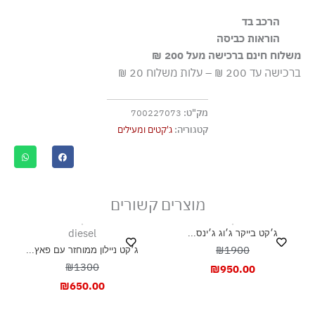
שחור/אפור
הרכב בד
54% פוליאסטר 44% צמר 2% אלסטן, ניגוד 100% פוליאמיד
הוראות כביסה
משלוח חינם ברכישה מעל 200 ₪
שטיפה ידנית
ברכישה עד 200 ₪ – עלות משלוח 20 ₪
ללא חומרי הלבנה, ללא השריה
גיהוץ בחום נמוך
מק"ט:
700227073
בגד לניקוי יבש (עדין)
קטגוריה:
ג'קטים ומעילים
אסור לייבש במכונה כלל
ייבוש בצל, בפריסה
מוצרים קשורים
diesel
ג׳קט בייקר ג׳וג ג׳ינס...
₪1900
ג׳קט ניילון ממוחזר עם פאץ...
₪1300
₪
950.00
₪
650.00