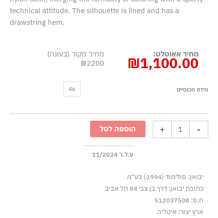
technical attitude. The silhouette is lined and has a
drawstring hem.
מחיר אאוטלט:
מחיר מקור (בעונה)
₪
1,100.00
₪2200
כמות
46
מידת מכנסיים
של
ג׳קט
מאמן
+
-
הוספה לסל
משולב
צמר
בד
ע.ל.ר 11/2024
נסיך
יבואן: פולימוד (1994) בע"מ
ויילס
כתובת יבואן: דרך בן צבי 84 תל אביב
וסאטן
ח.פ: 512037508
ניילון
ארץ יצור: איטליה
-