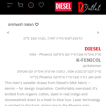
ילוג
תוכן
הוספה למועדפים
הדוגמן לובש מידה לארג', גובהו 182 ס"מ
DIESEL
סריג אינדיגו אוברסייז עם גרפיקת Phoenix - אפור
K-FENICOL
jacketsmen
סריג לגברים בצבע אפור, כותנה אורגנית אינדיגו עם שטיפת
סטון-ווש, גזרה אוברסייז וגרפיקת Phoenix בלייזר
This men's sweater draws from Diesel's DNA fabric –
denim – for design inspiration. Comfortably oversized, it's
knitted from organic cotton, dyed in real indigo and
stonewashed down to a lived-in blue hue. Laser technology
is applied to the front, giving rise to the Phoenix logo.