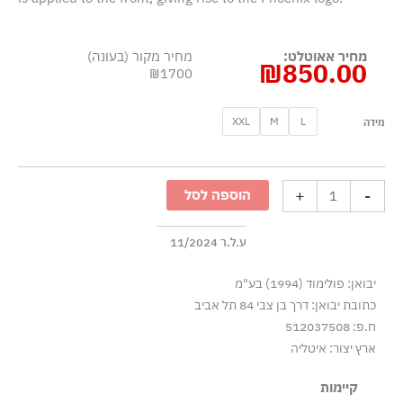
מחיר אאוטלט:
מחיר מקור (בעונה)
₪
850.00
₪1700
כמות
XXL
M
L
מידה
של
סריג
אינדיגו
+
-
הוספה לסל
אוברסייז
עם
גרפיקת
ע.ל.ר 11/2024
Phoenix
יבואן: פולימוד (1994) בע"מ
-
כתובת יבואן: דרך בן צבי 84 תל אביב
אפור
ח.פ: 512037508
ארץ יצור: איטליה
קיימות