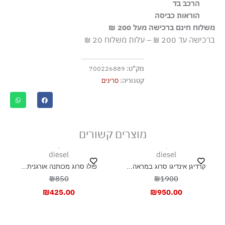
הרכב בד
הבד עשוי מ-100% כותנה אורגנית, הגדלה בשיטות חקלאיות
100% כותנה
הוראות כביסה
התומכות במגוון ביולוגי ובמערכות אקולוגיות בריאות
משלוח חינם ברכישה מעל 200 ₪
שטיפה ידנית
ברכישה עד 200 ₪ – עלות משלוח 20 ₪
ללא חומרי הלבנה, ללא השריה
גיהוץ בחום נמוך
מק"ט:
700226889
בגד לניקוי יבש (עדין)
קטגוריה:
סריגים
אסור לייבש במכונה כלל
ייבוש בצל, בפריסה
מוצרים קשורים
diesel
diesel
קרדיגן אינדיגו סרוג במראה...
פולו סרוג מכותנה אורגנית...
₪850
₪1900
₪
425.00
₪
950.00