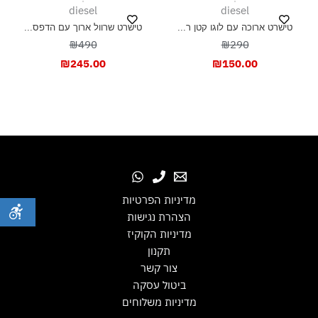
diesel
diesel
טישרט ארוכה עם לוגו קטן ר...
טישרט שרוול ארוך עם הדפס...
₪490
₪290
₪
245.00
₪
150.00
מדיניות הפרטיות
הצהרת נגישות
מדיניות הקוקיז
תקנון
צור קשר
ביטול עסקה
מדיניות משלוחים