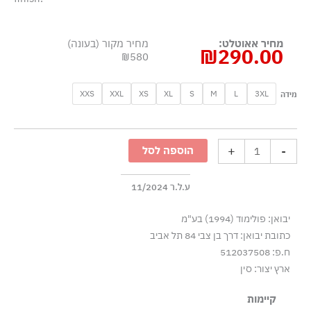
מחיר אאוטלט:
מחיר מקור (בעונה)
₪
290.00
₪580
כמות
XXS
XXL
XS
XL
S
M
L
3XL
מידה
של
טישרט
שרוול
+
-
הוספה לסל
ארוך
עם
רקמת
ע.ל.ר 11/2024
Oval
יבואן: פולימוד (1994) בע"מ
D
כתובת יבואן: דרך בן צבי 84 תל אביב
-
ח.פ: 512037508
בז'/כחול
ארץ יצור: סין
קיימות