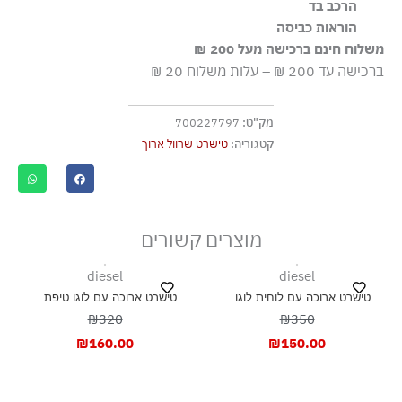
הרכב בד
הבד העיקרי עשוי מ-100% כותנה אורגנית, הגדלה בשיטות
100% כותנה, ריב 94% כותנה 6% אלסטן
הוראות כביסה
חקלאיות התומכות במגוון ביולוגי ובמערכות אקולוגיות בריאות
משלוח חינם ברכישה מעל 200 ₪
כביסה עדינה במכונה עד-30°C
ברכישה עד 200 ₪ – עלות משלוח 20 ₪
ללא חומרי הלבנה, ללא השריה
גיהוץ בחום נמוך
מק"ט:
700227797
אסור לנקות בניקוי יבש
קטגוריה:
טישרט שרוול ארוך
אסור לייבש במכונה כלל
ייבוש בצל, בפריסה
מוצרים קשורים
diesel
diesel
טישרט ארוכה עם לוחית לוגו...
טישרט ארוכה עם לוגו טיפת...
₪320
₪350
₪
160.00
₪
150.00