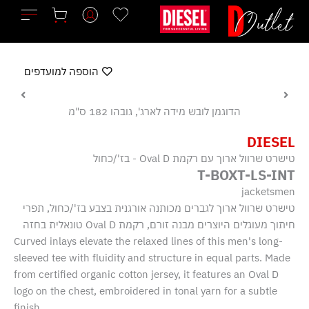
ילוג
תוכן
הוספה למועדפים
הדוגמן לובש מידה לארג', גובהו 182 ס"מ
DIESEL
טישרט שרוול ארוך עם רקמת Oval D - בז'/כחול
T-BOXT-LS-INT
jacketsmen
טישרט שרוול ארוך לגברים מכותנה אורגנית בצבע בז'/כחול, תפרי
חיתוך מעוגלים היוצרים מבנה זורם, רקמת Oval D טונאלית בחזה
Curved inlays elevate the relaxed lines of this men's long-
sleeved tee with fluidity and structure in equal parts. Made
from certified organic cotton jersey, it features an Oval D
logo on the chest, embroidered in tonal yarn for a subtle
finish.