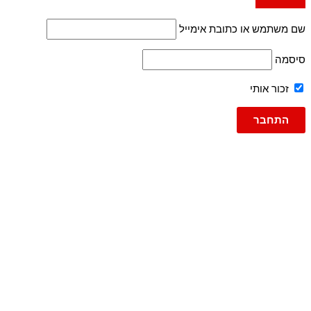
שם משתמש או כתובת אימייל
סיסמה
זכור אותי
גברים
ג'ינסים
ג'ינס
ג'וג ג'ינס
ברמודה
ברמודות
עד 600