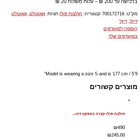
ברכישה עד 200 ₪ – עלות משלוח 20 ₪
מק"ט:
700172716
קטגוריה:
חולצות פולו
תגיות:
אאוטלט
,
אאוטלט
דיזל
,
דיזל
הוספה למועדפים
במועדפים שלך
Model is wearing a size S and is 177 cm / 5'9"
מוצרים קשורים
חולצת פולו קצרה באפקט דהו...
₪490
₪
245.00