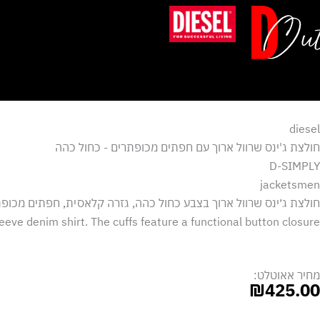
ילוג
תוכן
diesel
חולצת ג'ינס שרוול ארוך עם חפתים מכופתרים - כחול כהה
D-SIMPLY
jacketsmen
חולצת ג׳ינס שרוול ארוך בצבע כחול כהה, גזרה קלאסית, חפתים מכופת
eeve denim shirt. The cuffs feature a functional button closure.
מחיר אאוטלט:
₪
425.00