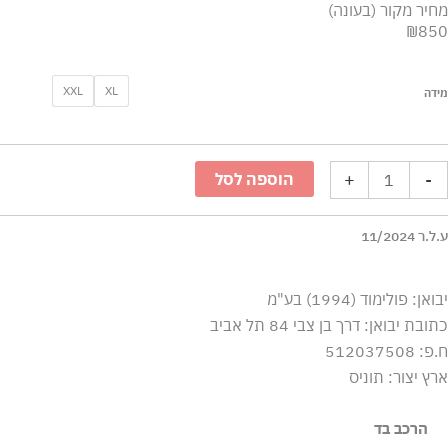
מחיר מקור (בעונה)
₪850
מות
XXL
XL
מידה
ל
ולצת
'ינס
+
-
הוספה לסל
רוול
רוך
ע.ל.ר 11/2024
ם
פתים
כופתרים
יבואן: פולימוד (1994) בע"מ
כתובת יבואן: דרך בן צבי 84 תל אביב
חול
ח.פ: 512037508
הה
ארץ יצור: תוניס
הרכב בד