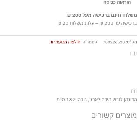
100% כותנה
הוראות כביסה
כביסה עדינה במכונה עד-30°C
משלוח חינם ברכישה מעל 200 ₪
ללא חומרי הלבנה, ללא השריה
ברכישה עד 200 ₪ – עלות משלוח 20 ₪
גיהוץ בחום נמוך
אסור לנקות בניקוי יבש
מק"ט:
700226528
קטגוריה:
חולצות מכופתרות
אסור לייבש במכונה כלל
ייבוש בצל, בפריסה
הדוגמן לובש מידה לארג', גובהו 182 ס"מ
מוצרים קשורים