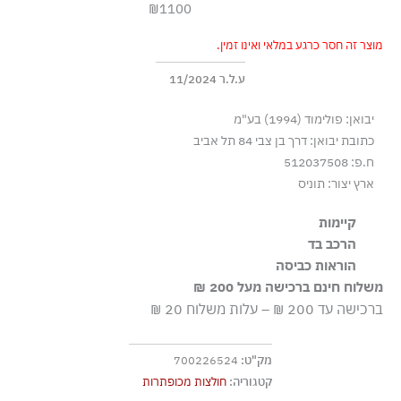
₪1100
מוצר זה חסר כרגע במלאי ואינו זמין.
ע.ל.ר 11/2024
יבואן: פולימוד (1994) בע"מ
כתובת יבואן: דרך בן צבי 84 תל אביב
ח.פ: 512037508
ארץ יצור: תוניס
קיימות
הרכב בד
הבד עשוי מ-100% ליוסיל TENCEL™, המופק מעצים מיערות
100% ליוסיל
הוראות כביסה
המנוהלים באחריות ומיוצר בתהליך מחזור סגור המאפשר
שימוש חוזר ב-99.7% מהממסים והמים
משלוח חינם ברכישה מעל 200 ₪
כביסה עדינה במכונה עד-30°C
ברכישה עד 200 ₪ – עלות משלוח 20 ₪
ללא חומרי הלבנה, ללא השריה
גיהוץ בחום נמוך
מק"ט:
700226524
אסור לנקות בניקוי יבש
קטגוריה:
חולצות מכופתרות
אסור לייבש במכונה כלל