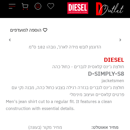
ילוג
תוכן
הוספה למועדפים
הדוגמן לובש מידה לארג', גובהו 182 ס"מ
DIESEL
חולצת ג'ינס קלאסית לגברים - כחול כהה
D-SIMPLY-S8
jacketsmen
חולצת ג'ינס לגברים בגזרה רגילה בצבע כחול כהה, מבנה נקי עם
פרטים קלאסיים ועיצוב מינימלי
Men's jean shirt cut to a regular fit. It features a clean
construction with essential details.
מחיר אאוטלט:
מחיר מקור (בעונה)