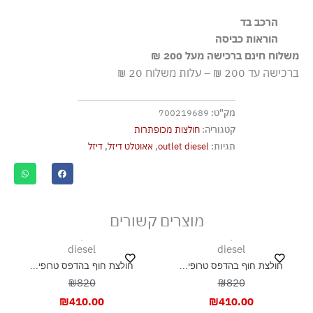
הרכב בד
100% ויסקוזה-ריון
הוראות כביסה
משלוח חינם ברכישה מעל 200 ₪
שטיפה ידנית
ברכישה עד 200 ₪ – עלות משלוח 20 ₪
ללא חומרי הלבנה, ללא השריה
גיהוץ בחום נמוך
מק"ט:
700219689
בגד לניקוי יבש (עדין)
קטגוריה:
חולצות מכופתרות
אסור לייבש במכונת ייבוש
תגיות:
outlet diesel
,
אאוטלט דיזל
,
דיזל
ייבוש בצל, בפריסה
מוצרים קשורים
diesel
diesel
חולצת חוף בהדפס טרופי...
חולצת חוף בהדפס טרופי...
₪820
₪820
₪
410.00
₪
410.00