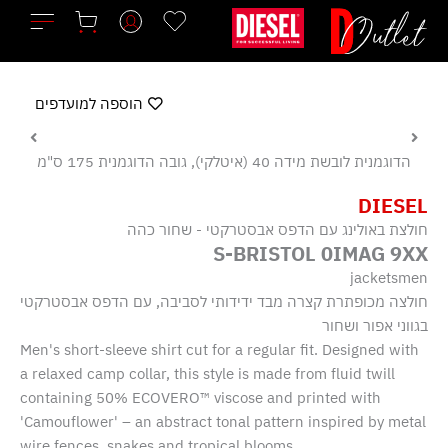
ילוג
תוכן
הוספה למועדפים
הדוגמנית לובשת מידה 40 (איטלקי), גובה הדוגמנית 175 ס"מ
DIESEL
חולצת באולינג עם הדפס אבסטרקטי - שחור כהה
S-BRISTOL 0IMAG 9XX
jacketsmen
חולצה מכופתרת קצרה מבד ידידותי לסביבה, עם הדפס אבסטרקטי
בגווני אפור ושחור
Men's short-sleeve shirt cut for a regular fit. Designed with
a relaxed camp collar, this style is made from fluid twill
containing 50% ECOVERO™ viscose and printed with
'Camouflower' – an abstract tonal pattern inspired by metal
wire fences, snakes and tropical blooms.