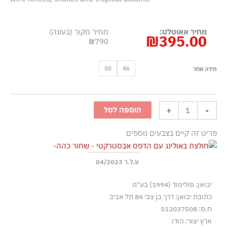
מחיר אאוטלט:
מחיר מקור (בעונה)
₪
395.00
₪790
כמות
50
46
מידה אחר
של
חולצת
באולינג
+
-
הוספה לסל
עם
הדפס
פריט זה קיים בצבעים נוספים
אבסטרקטי
-
שחור
ע.ל.ר 04/2023
כהה
יבואן: פולימוד (1994) בע"מ
כתובת יבואן: דרך בן צבי 84 תל אביב
ח.פ: 512037508
ארץ יצור: הודו