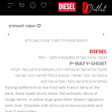
ילוג
תוכן
הוספה למועדפים
הדוגמן לובש מידה לארג׳ וגובהו 182 ס״מ.
DIESEL
מכנסי טרנינג קצרים בטקסטורת פיקה - כחול
P-WAFY-SHORT
מכנסי טרנינג קצרים מכותנה רכה בטקסטורת פיקה בצד הקדמי
וכותנת טרי בצד האחורי, צבועים בכחול למראה דהוי, עם גומי
במותניים וכיסים עם גימורי תפרים מבריקים
Pairing waffle-knit on the front with French terry on the
back, these sweat shorts mimic the authentic allure of
indigo denim. A yellow tinge gives them Diesel's signature
worn look. Complete with shiny Lycra-bound pockets and
Oval D embroidery.