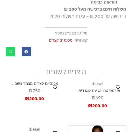
100% כותנה
הוראות כביסה
משלוח חינם ברכישה מעל 200 ₪
כביסה עדינה במכונה עד ‎30°C
ברכישה עד 200 ₪ – עלות משלוח 20 ₪
ללא חומרי הלבנה, ללא השריה
גיהוץ בחום נמוך
מק"ט:
700227522
אסור לנקות בניקוי יבש
קטגוריה:
מכנסיים קצרים
אסור לייבש במכונת ייבוש
ייבוש בצל, בפריסה
מוצרים קשורים
diesel
מכנסיים קצרים מצמר נושם...
₪750
שורטס טרנינג עם לוגו דיזי...
₪690
₪
200.00
₪
200.00
diesel