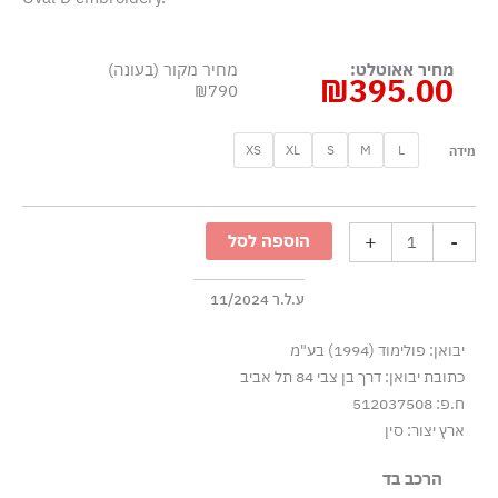
מחיר אאוטלט:
מחיר מקור (בעונה)
₪
395.00
₪790
כמות
XS
XL
S
M
L
מידה
של
מכנסי
טרנינג
+
-
הוספה לסל
קצרים
בטקסטורת
פיקה
ע.ל.ר 11/2024
-
יבואן: פולימוד (1994) בע"מ
כחול
כתובת יבואן: דרך בן צבי 84 תל אביב
ח.פ: 512037508
ארץ יצור: סין
הרכב בד