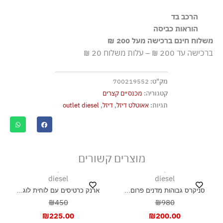
הרכב בד
100% כותנה
הוראות כביסה
משלוח חינם ברכישה מעל 200 ₪
שטיפה ידנית
ברכישה עד 200 ₪ – עלות משלוח 20 ₪
ללא חומרי הלבנה, ללא השריה
גיהוץ בחום נמוך
מק"ט:
700219552
אסור לנקות בניקוי יבש
קטגוריה:
מכנסיים קצרים
אסור לייבש במכונת ייבוש
תגיות:
אאוטלט דיזל
,
דיזל
,
outlet diesel
ייבוש בצל, בפריסה
מוצרים קשורים
diesel
diesel
סניקרס גבוהות מדנים פרום...
ארנק כרטיסים עם לוחית לוג...
₪450
₪980
₪
225.00
₪
200.00