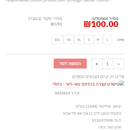
מחיר אאוטלט:
מחיר מקור (בעונה)
₪
100.00
₪590
כמות
XXL
XS
XL
S
M
L
מידה
של
טישרט
קצרה
+
-
הוספה לסל
בהדפס
טאי-דאי
פריט זה קיים בצבעים נוספים
-
כחול
ע.ל.ר 04/2023
יבואן: פולימוד (1994) בע"מ
כתובת יבואן: דרך בן צבי 84 תל אביב
ח.פ: 512037508
ארץ יצור: הודו