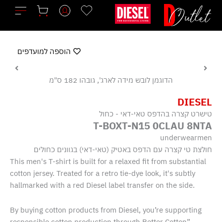
ילוג
תוכן
הוספה למועדפים
הדוגמן לובש מידה לארג', גובהו 182 ס"מ
DIESEL
טישרט קצרה בהדפס טאי-דאי - כחול
T-BOXT-N15 0CLAU 8NTA
underwearmen
חולצת טי קצרה עם הדפס באטיק (טאי-דאי) בגוונים כחולים
This men's T-shirt is built for a relaxed fit from substantial
cotton jersey. Treated for a retro tie-dye look, it's subtly
hallmarked with a red Diesel label transfer on the side.
By buying cotton products from Diesel, you’re supporting
responsible cotton production through Better Cotton”.