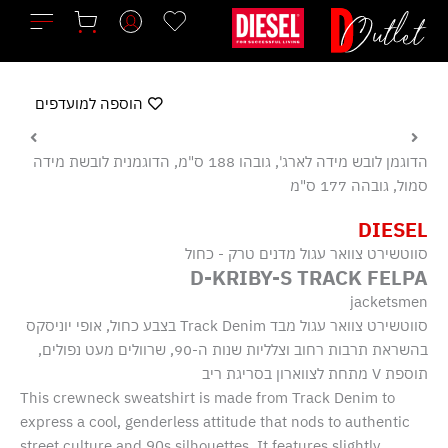
ילוג
תוכן
הוספה למועדפים
הדוגמן לובש מידה לארג', גובהו 188 ס"מ, הדוגמנית לובשת מידה
סמול, גובהה 177 ס"מ
DIESEL
סווטשירט צוואר עגול מדנים טרק - כחול
D-KRIBY-S TRACK FELPA
jacketsmen
סווטשירט צוואר עגול מבד Track Denim בצבע כחול, אופי יוניסקס
בהשראת תרבות רחוב וצלליות שנות ה-90, שרוולים מעט נפולים,
תוספת V מתחת לצווארון בסריגת ריב
This crewneck sweatshirt is made from Track Denim to
express a cool, genderless attitude that nods to authentic
street culture and 90s silhouettes. It features slightly