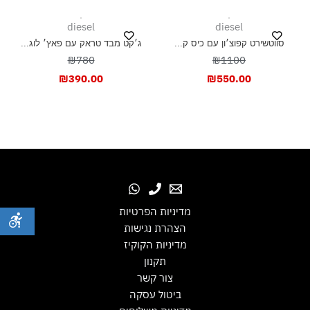
diesel
diesel
סווטשירט קפוצ׳ון עם כיס ק...
ג׳קט מבד טראק עם פאץ׳ לוג...
₪780
₪1100
₪
390.00
₪
550.00
מדיניות הפרטיות
הצהרת נגישות
מדיניות הקוקיז
תקנון
צור קשר
ביטול עסקה