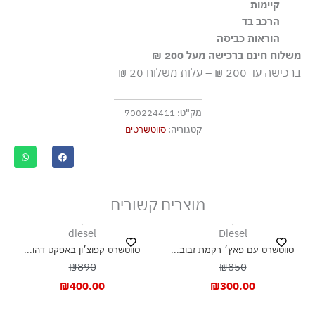
קיימות
הרכב בד
הבד העיקרי עשוי מ-23% כותנה ממוחזרת ו-10% פוליאסטר
ממוחזר
הוראות כביסה
84% כותנה 10% פוליאסטר 3% אלסטומולטי-אסטר 3%
אלסטן, ריב 97% כותנה 3% אלסטן
משלוח חינם ברכישה מעל 200 ₪
כביסה עדינה במכונה עד-30°C
ברכישה עד 200 ₪ – עלות משלוח 20 ₪
ללא חומרי הלבנה, ללא השריה
גיהוץ בחום נמוך
מק"ט:
700224411
אסור לנקות בניקוי יבש
קטגוריה:
סווטשרטים
אסור לייבש במכונה כלל
ייבוש בצל, בפריסה
מוצרים קשורים
diesel
Diesel
סווטשרט עם פאץ׳ רקמת זבוב...
סווטשרט קפוצ׳ון באפקט דהו...
₪890
₪850
₪
400.00
₪
300.00