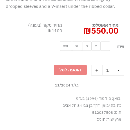
dropped sleeves and a V-insert under the ribbed collar.
מחיר אאוטלט:
מחיר מקור (בעונה)
₪
550.00
₪1100
כמות
XXL
XL
S
M
L
מידה
של
סווטשירט
צוואר
+
-
הוספה לסל
עגול
מדנים
טרק
ע.ל.ר 11/2024
-
יבואן: פולימוד (1994) בע"מ
כחול
כתובת יבואן: דרך בן צבי 84 תל אביב
ח.פ: 512037508
ארץ יצור: תוניס