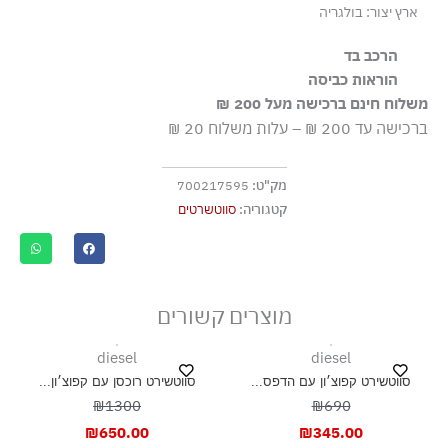
ארץ יצור: בולגריה
הרכב בד
100% כותנה, ריב: 97% כותנה 3% אלסטן-ספנדקס
הוראות כביסה
משלוח חינם ברכישה מעל 200 ₪
כביסה עדינה במכונה עד-30°C
ברכישה עד 200 ₪ – עלות משלוח 20 ₪
ללא חומרי הלבנה, ללא השריה
גיהוץ בחום נמוך
מק"ט:
700217595
אסור לנקות בניקוי יבש
קטגוריה:
סווטשרטים
אסור לייבש במכונת ייבוש
ייבוש בצל, בפריסה
מוצרים קשורים
diesel
diesel
סווטשירט קפוצ׳ון עם הדפס...
סווטשירט רוכסן עם קפוצ׳ון...
₪1300
₪690
₪
650.00
₪
345.00