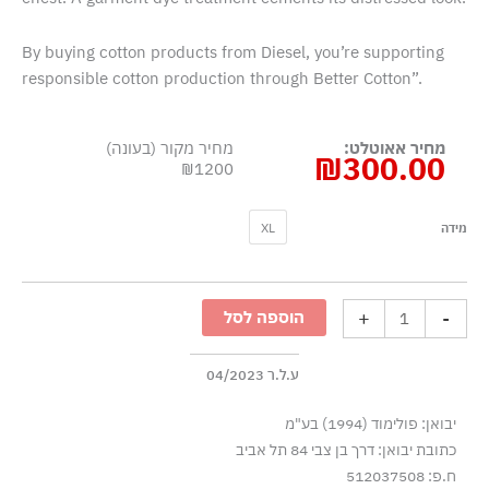
By buying cotton products from Diesel, you’re supporting
responsible cotton production through Better Cotton”.
מחיר אאוטלט:
מחיר מקור (בעונה)
₪
300.00
₪1200
כמות
XL
מידה
של
סווטשרט
קפוצ׳ון
+
-
הוספה לסל
עם
לוגו
מתקלף
ע.ל.ר 04/2023
-
יבואן: פולימוד (1994) בע"מ
שחור
כתובת יבואן: דרך בן צבי 84 תל אביב
ח.פ: 512037508