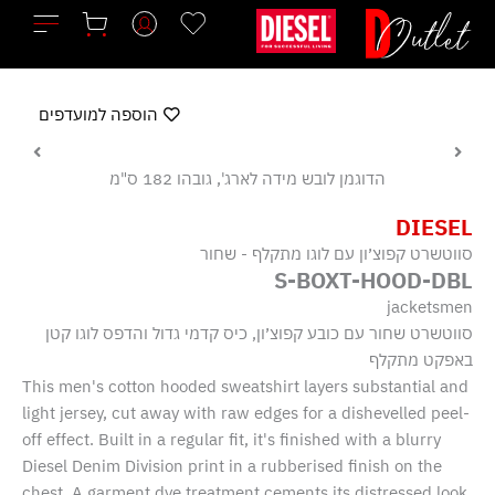
ילוג
תוכן
הוספה למועדפים
הדוגמן לובש מידה לארג', גובהו 182 ס"מ
DIESEL
סווטשרט קפוצ׳ון עם לוגו מתקלף - שחור
S-BOXT-HOOD-DBL
jacketsmen
סווטשרט שחור עם כובע קפוצ׳ון, כיס קדמי גדול והדפס לוגו קטן
באפקט מתקלף
This men's cotton hooded sweatshirt layers substantial and
light jersey, cut away with raw edges for a dishevelled peel-
off effect. Built in a regular fit, it's finished with a blurry
Diesel Denim Division print in a rubberised finish on the
chest. A garment dye treatment cements its distressed look.