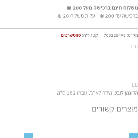
כביסה עדינה במכונה עד-30°C
משלוח חינם ברכישה מעל 200 ₪
ללא חומרי הלבנה, ללא השריה
ברכישה עד 200 ₪ – עלות משלוח 20 ₪
גיהוץ בחום נמוך
אסור לנקות בניקוי יבש
מק"ט:
700228495
קטגוריה:
סווטשרטים
אסור לייבש במכונה כלל
ייבוש בצל, בפריסה
הדוגמן לובש מידה לארג', גובהו 182 ס"מ
מוצרים קשורים