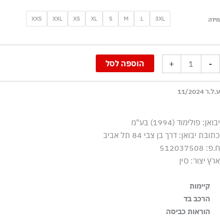
מות
XXS
XXL
XS
XL
S
M
L
3XL
מידה
ל
ווטשרט
פוצ׳ון
+
-
הוספה לסל
ם
וגו
נכי
ע.ל.ר 11/2024
חור
יבואן: פולימוד (1994) בע"מ
כתובת יבואן: דרך בן צבי 84 תל אביב
ח.פ: 512037508
ארץ יצור: סין
קיימות
הרכב בד
הבד עשוי מ-63% כותנה אורגנית ו-37% ניילון ממוחזר
63% כותנה 37% פוליאסטר, ריב 97% כותנה 3% אלסטן
הוראות כביסה