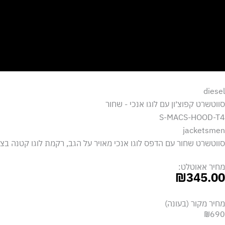
ילוג
תוכן
diesel
סווטשרט קפוצ׳ון עם לוגו אנכי - שחור
S-MACS-HOOD-T4
jacketsmen
סווטשרט שחור עם הדפס לוגו אנכי מאויר על הגב, רקמת לוגו קטנה בצד 
מחיר אאוטלט:
₪
345.00
מחיר מקור (בעונה)
₪690