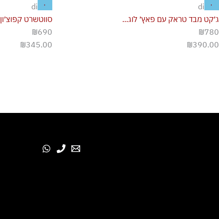
diesel
diesel
ג׳קט מבד טראק עם פאץ׳ לוג...
סווטשרט קפוצ׳ון ע
₪690
₪780
₪
345.00
₪
390.00