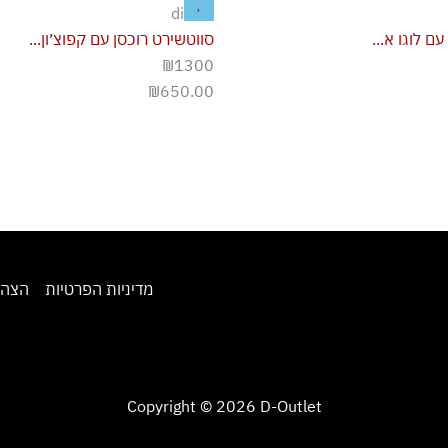
diesel
ם לוגו א...
סווטשירט רוכסן עם קפוצ׳ון...
₪1300
₪
650.00
מדיניות הפרטיות
הצהר
Copyright © 2026 D-Outlet