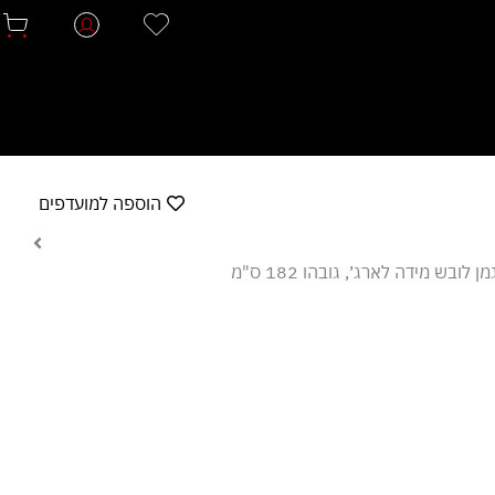
הוספה למועדפים
ן לובש מידה לארג׳, גובהו 182 ס"מ