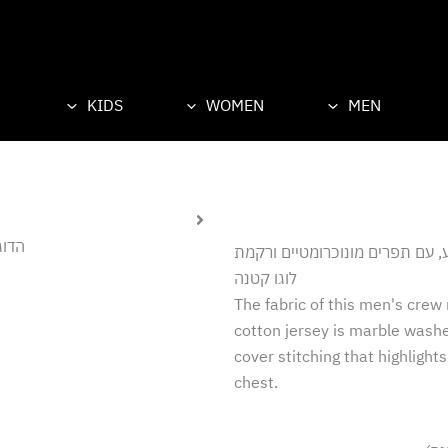
KIDS
WOMEN
MEN
הדוגמ
, עם תפרים מונוכרומטיים ורקמת
לוגו קטנה
The fabric of this men's crew n
cotton jersey is marble washed
cover stitching that highlight
chest.