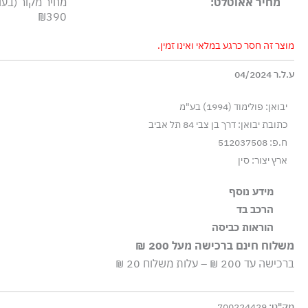
מחיר אאוטלט:
מחיר מקור (בעו
₪390
מוצר זה חסר כרגע במלאי ואינו זמין.
ע.ל.ר 04/2024
יבואן: פולימוד (1994) בע"מ
כתובת יבואן: דרך בן צבי 84 תל אביב
ח.פ: 512037508
ארץ יצור: סין
מידע נוסף
גזרה רגילה
הרכב בד
100% כותנה
הוראות כביסה
משלוח חינם ברכישה מעל 200 ₪
כביסה עדינה במכונה עד-30°C
ברכישה עד 200 ₪ – עלות משלוח 20 ₪
ללא חומרי הלבנה, ללא השריה
גיהוץ בחום נמוך
מק"ט:
700224429