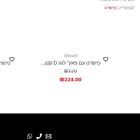
אסור לנקות בניקוי יבש
קטגוריה:
טישרט
אסור לייבש במכונת ייבוש
ייבוש בצל, בפריסה
diesel
טישרט עם פאץ׳ לוגו D קטן...
טישרט
₪320
₪
224.00