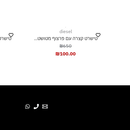
diesel
טישרט קצרה עם פרצוף מטושט...
טישרט
₪650
₪
100.00