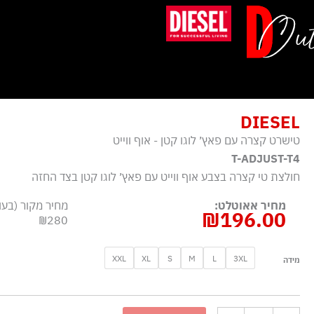
ילוג
תוכן
DIESEL
טישרט קצרה עם פאץ׳ לוגו קטן - אוף ווייט
T-ADJUST-T4
חולצת טי קצרה בצבע אוף ווייט עם פאץ׳ לוגו קטן בצד החזה
מחיר אאוטלט:
מחיר מקור (בעו
₪
196.00
₪280
כמות
XXL
XL
S
M
L
3XL
מידה
של
טישרט
קצרה