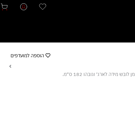
הוספה למועדפים
 לובש מידה לארג׳ וגובהו 182 ס״מ.