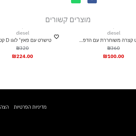
מוצרים קשורים
diesel
diesel
 קצרה משוחררת עם הדפ...
טישרט עם פאץ׳ לוגו D קטן...
₪320
₪360
₪
224.00
₪
100.00
מדיניות הפרטיות
הצהר