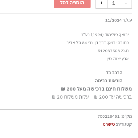
+
-
הוספה לסל
עם
פאץ׳
ע.ל.ר 11/2024
לוגו
קטן
יבואן: פולימוד (1994) בע"מ
-
כתובת יבואן: דרך בן צבי 84 תל אביב
אוף
ח.פ: 512037508
ווייט
ארץ יצור: סין
הרכב בד
100% כותנה
הוראות כביסה
משלוח חינם ברכישה מעל 200 ₪
כביסה עדינה במכונה עד ‎30°C
ברכישה עד 200 ₪ – עלות משלוח 20 ₪
ללא חומרי הלבנה, ללא השריה
גיהוץ בחום נמוך
מק"ט:
700228451
אסור לנקות בניקוי יבש
קטגוריה:
טישרט
אסור לייבש במכונת ייבוש
ייבוש בצל, בפריסה