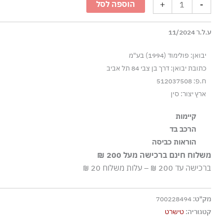
+
-
הוספה לסל
עם
לוגו
ע.ל.ר 11/2024
מאויר
-
יבואן: פולימוד (1994) בע"מ
כחול
כתובת יבואן: דרך בן צבי 84 תל אביב
בהיר
ח.פ: 512037508
ארץ יצור: סין
קיימות
הרכב בד
הבד העיקרי עשוי מ-100% כותנה אורגנית, שגודלה בשי
100% כותנה, ריב: 94% כותנה 6% אלסטן-ספנדקס
הוראות כביסה
ובמערכות אקולוגיות בריאות.
משלוח חינם ברכישה מעל 200 ₪
כביסה עדינה במכונה עד ‎30°C
ברכישה עד 200 ₪ – עלות משלוח 20 ₪
ללא חומרי הלבנה, ללא השריה
גיהוץ בחום נמוך
מק"ט:
700228494
אסור לנקות בניקוי יבש
קטגוריה:
טישרט
אסור לייבש במכונת ייבוש