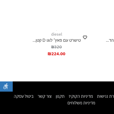
diesel
ד...
טישרט עם פאץ׳ לוגו D קטן...
₪320
₪
224.00
ת נגישות
מדיניות הקוקיז
תקנון
צור קשר
ביטול עסקה
מדיניות משלוחים