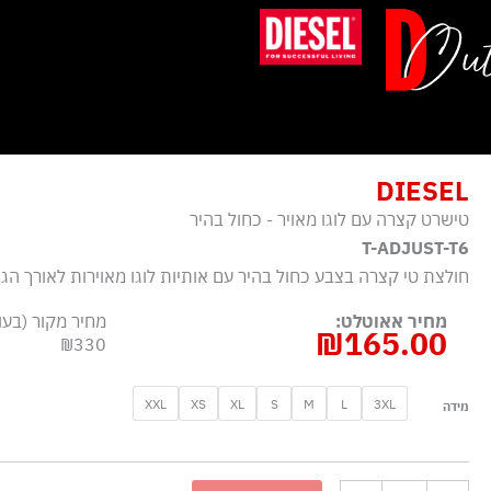
ילוג
תוכן
DIESEL
טישרט קצרה עם לוגו מאויר - כחול בהיר
T-ADJUST-T6
חולצת טי קצרה בצבע כחול בהיר עם אותיות לוגו מאוירות לאורך הג
מחיר אאוטלט:
מחיר מקור (בעו
₪
165.00
₪330
כמות
XXL
XS
XL
S
M
L
3XL
מידה
של
טישרט
קצרה