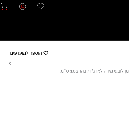
הוספה למועדפים
 לובש מידה לארג׳ וגובהו 182 ס״מ.