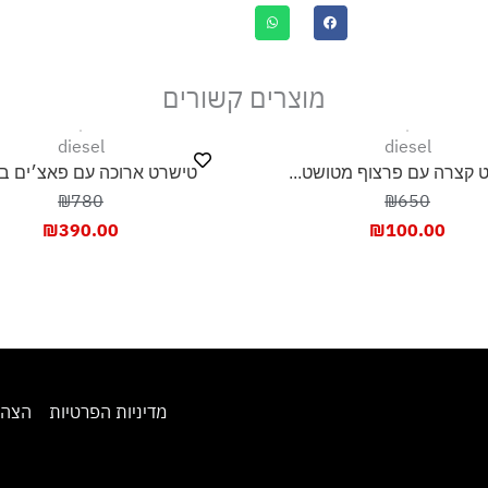
מוצרים קשורים
diesel
diesel
 קצרה עם פרצוף מטושט...
טישרט ארוכה עם פאצ׳ים בה
₪780
₪650
₪
390.00
₪
100.00
מדיניות הפרטיות
הצהר