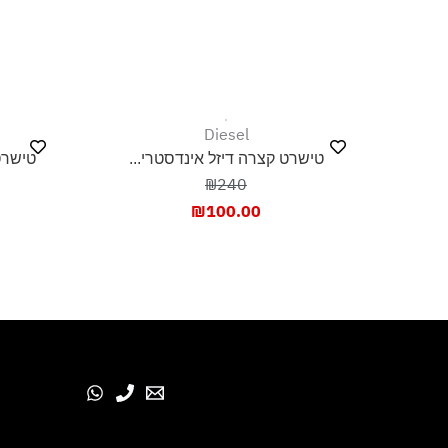
ייבוש בצל, בפריסה
Diesel
טישרט קצרה דיזל אינדסטרי...
טישרט
₪240
₪
100.00