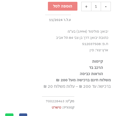
קצרה
+
-
הוספה לסל
עם
הדפס
חרב
ע.ל.ר 11/2024
-
יבואן: פולימוד (1994) בע"מ
לבן
כתובת יבואן: דרך בן צבי 84 תל אביב
ח.פ: 512037508
ארץ יצור: סין
קיימות
הרכב בד
הבד עשוי מ-100% כותנה אורגנית, שגודלה בשיטות חקלאיות
100% כותנה
הוראות כביסה
התומכות במגוון ביולוגי ובמערכות אקולוגיות בריאות.
משלוח חינם ברכישה מעל 200 ₪
כביסה עדינה במכונה עד ‎30°C
ברכישה עד 200 ₪ – עלות משלוח 20 ₪
ללא חומרי הלבנה, ללא השריה
גיהוץ בחום נמוך
מק"ט:
700228463
אסור לנקות בניקוי יבש
קטגוריה:
טישרט
אסור לייבש במכונת ייבוש