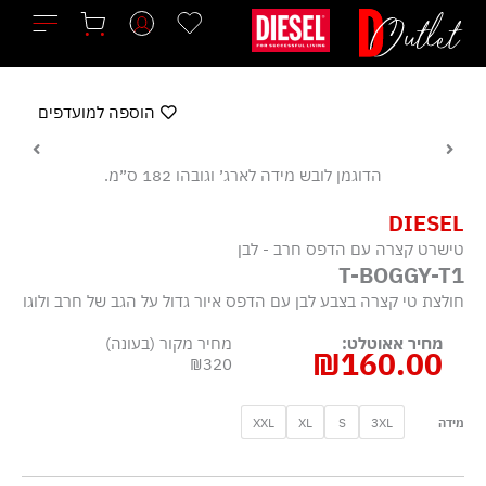
ילוג
תוכן
הוספה למועדפים
הדוגמן לובש מידה לארג׳ וגובהו 182 ס״מ.
DIESEL
טישרט קצרה עם הדפס חרב - לבן
T-BOGGY-T1
חולצת טי קצרה בצבע לבן עם הדפס איור גדול על הגב של חרב ולוגו
מחיר אאוטלט:
מחיר מקור (בעונה)
₪
160.00
₪320
כמות
XXL
XL
S
3XL
מידה
של
טישרט