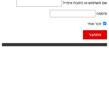
שם משתמש או כתובת אימייל
סיסמה
זכור אותי
גברים
ג'ינסים
ג'וג ג'ינס
ברמודה
ג'ינס
ברמודות
עד 600
פריטי אופנה