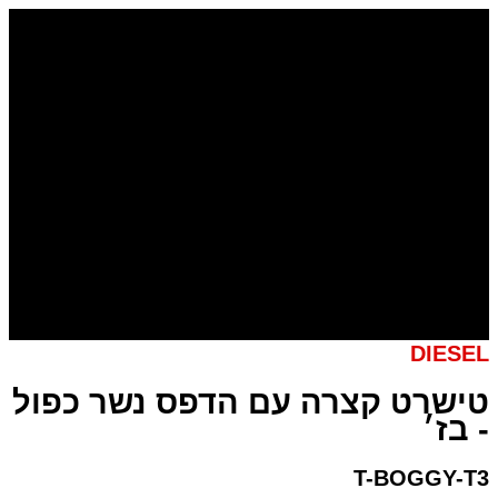
דילוג
כמות
של
לתוכן
טישרט
קצרה
עם
הדפס
נשר
כפול
-
בז׳
DIESEL
טישרט קצרה עם הדפס נשר כפול
- בז׳
T-BOGGY-T3