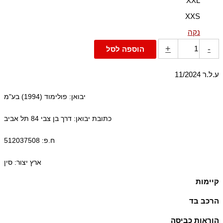
XXL
XXS
נקה
+
-
הוספה לסל
ע.ל.ר 11/2024
יבואן: פולימוד (1994) בע"מ
כתובת יבואן: דרך בן צבי 84 תל אביב
ח.פ: 512037508
ארץ יצור: סין
קיימות
הבד העיקרי עשוי מ-100% כותנה אורגנית, שגודלה בשיטות חקלאיות
הרכב בד
התומכות במגוון ביולוגי ובמערכות אקולוגיות בריאות.
100% כותנה, ריב: 94% כותנה 6% אלסטן-ספנדקס
הוראות כביסה