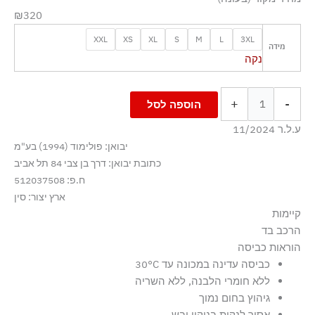
₪320
XXL
XS
XL
S
M
L
3XL
מידה
נקה
+
-
הוספה לסל
ע.ל.ר 11/2024
יבואן: פולימוד (1994) בע"מ
כתובת יבואן: דרך בן צבי 84 תל אביב
ח.פ: 512037508
ארץ יצור: סין
קיימות
הרכב בד
הבד עשוי מ-100% כותנה אורגנית, שגודלה בשיטות חקלאיות
100% כותנה
הוראות כביסה
התומכות במגוון ביולוגי ובמערכות אקולוגיות בריאות.
כביסה עדינה במכונה עד ‎30°C
ללא חומרי הלבנה, ללא השריה
גיהוץ בחום נמוך
אסור לנקות בניקוי יבש