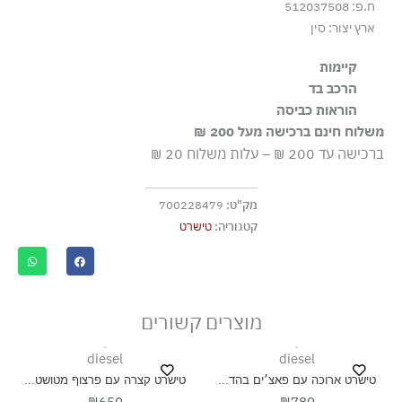
ח.פ: 512037508
ארץ יצור: סין
קיימות
הרכב בד
הבד עשוי מ-100% כותנה אורגנית, שגודלה בשיטות חקלאיות
100% כותנה
הוראות כביסה
התומכות במגוון ביולוגי ובמערכות אקולוגיות בריאות.
משלוח חינם ברכישה מעל 200 ₪
כביסה עדינה במכונה עד ‎30°C
ברכישה עד 200 ₪ – עלות משלוח 20 ₪
ללא חומרי הלבנה, ללא השריה
גיהוץ בחום נמוך
מק"ט:
700228479
אסור לנקות בניקוי יבש
קטגוריה:
טישרט
אסור לייבש במכונת ייבוש
ייבוש בצל, בפריסה
מוצרים קשורים
diesel
diesel
טישרט ארוכה עם פאצ׳ים בהד...
טישרט קצרה עם פרצוף מטושט...
₪650
₪780