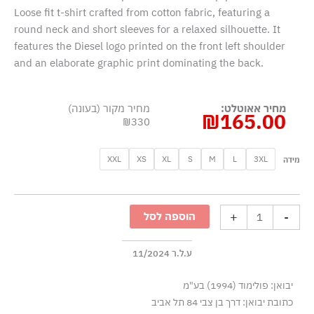
Loose fit t-shirt crafted from cotton fabric, featuring a
round neck and short sleeves for a relaxed silhouette. It
features the Diesel logo printed on the front left shoulder
and an elaborate graphic print dominating the back.
מחיר אאוטלט:
מחיר מקור (בעונה)
₪
165.00
₪330
כמות
XXL
XS
XL
S
M
L
3XL
מידה
של
טישרט
קצרה
+
-
הוספה לסל
עם
הדפס
גותי
ע.ל.ר 11/2024
-
יבואן: פולימוד (1994) בע"מ
כחול
כתובת יבואן: דרך בן צבי 84 תל אביב
בהיר