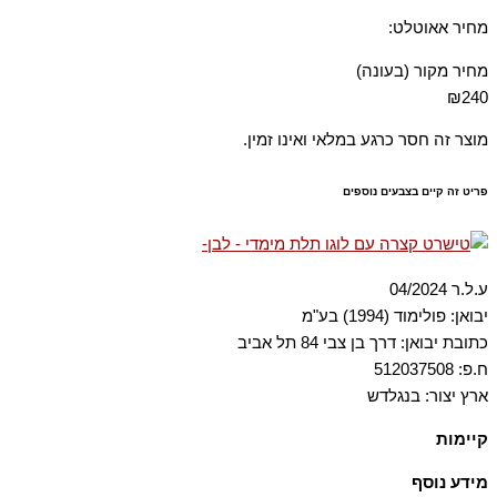
מחיר אאוטלט:
מחיר מקור (בעונה)
₪240
מוצר זה חסר כרגע במלאי ואינו זמין.
פריט זה קיים בצבעים נוספים
ע.ל.ר 04/2024
יבואן: פולימוד (1994) בע"מ
כתובת יבואן: דרך בן צבי 84 תל אביב
ח.פ: 512037508
ארץ יצור: בנגלדש
קיימות
הבד עשוי מ־100% כותנה אורגנית, שגודלה בשיטות חקלאות התומכות
מידע נוסף
במגוון ביולוגי ובמערכות אקולוגיות בריאות