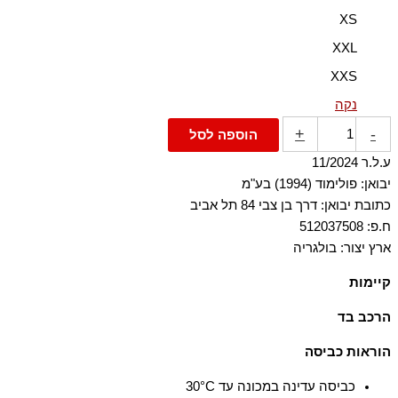
XS
XXL
XXS
נקה
+
-
הוספה לסל
ע.ל.ר 11/2024
יבואן: פולימוד (1994) בע"מ
כתובת יבואן: דרך בן צבי 84 תל אביב
ח.פ: 512037508
ארץ יצור: בולגריה
קיימות
הבד עשוי מ-100% כותנה אורגנית, שגודלה בשיטות חקלאיות התומכות
הרכב בד
במגוון ביולוגי ובמערכות אקולוגיות בריאות.
100% כותנה
הוראות כביסה
כביסה עדינה במכונה עד ‎30°C