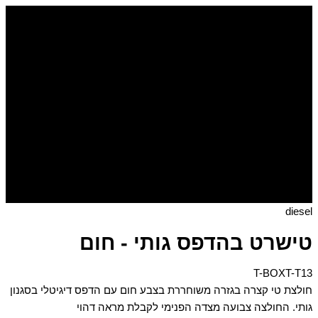
דילוג
כמות
של
לתוכן
טישרט
בהדפס
גותי
-
חום
diesel
טישרט בהדפס גותי - חום
T-BOXT-T13
חולצת טי קצרה בגזרה משוחררת בצבע חום עם הדפס דיגיטלי בסגנון
גותי. החולצה צבועה מצדה הפנימי לקבלת מראה דהוי