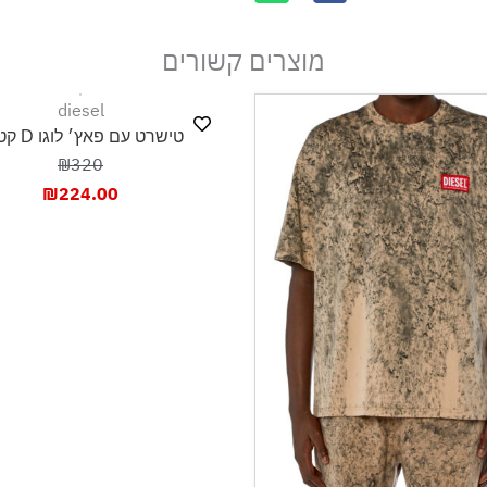
מוצרים קשורים
diesel
טישרט עם פאץ׳ לוגו D קטן...
₪320
₪
224.00