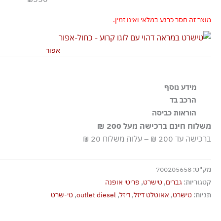
מוצר זה חסר כרגע במלאי ואינו זמין.
אפור
מידע נוסף
גזרת סלים
הרכב בד
100% כותנה
הוראות כביסה
משלוח חינם ברכישה מעל 200 ₪
כביסה עדינה במכונה עד-30°C
ברכישה עד 200 ₪ – עלות משלוח 20 ₪
ללא חומרי הלבנה, ללא השריה
גיהוץ בחום נמוך
מק"ט:
700205658
אסור לנקות בניקוי יבש כלל
קטגוריות:
גברים
,
טישרט
,
פריטי אופנה
אסור לייבש במכונה כלל
תגיות:
טישרט
,
אאוטלט דיזל
,
דיזל
,
outlet diesel
,
טי-שרט
לייבש הפוך ובצל