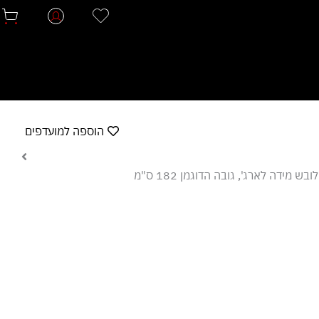
הוספה למועדפים
בש מידה לארג', גובה הדוגמן 182 ס"מ