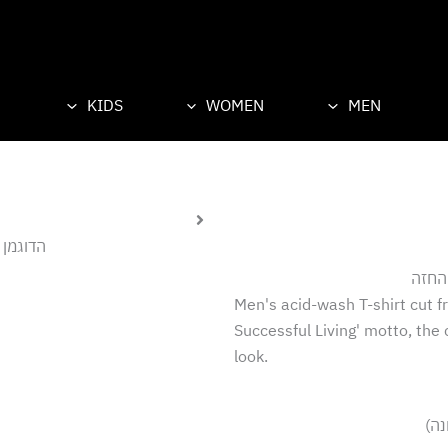
KIDS
WOMEN
MEN
הדוגמן לו
 החזה
Men's acid-wash T-shirt cut fr
Successful Living' motto, the
look.
נה)