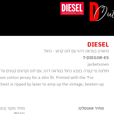
ילוג
תוכן
DIESEL
טישרט במראה דהוי עם לוגו קרוע - כחול
T-DIEGOR-E5
jacketsmen
חולצת טי קצרה בצבע כחול במראה דהוי, עם לוגו וקרעים קטנים על
om cotton jersey for a slim fit. Printed with the 'For
 chest is ripped by laser to amp up the vintage, beaten-up
מחיר אאוטלט:
מחיר מקור (בעו
₪550