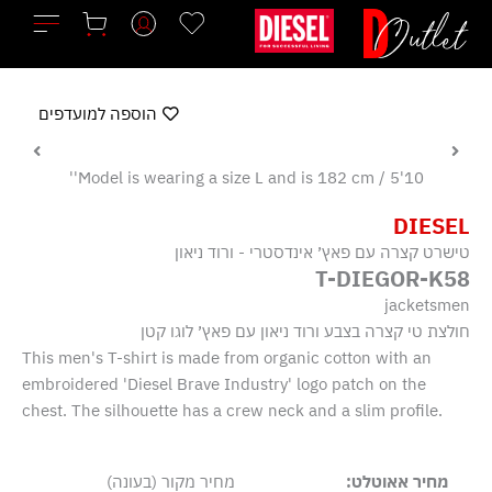
ילוג
תוכן
הוספה למועדפים
Model is wearing a size L and is 182 cm / 5'10''
DIESEL
טישרט קצרה עם פאץ׳ אינדסטרי - ורוד ניאון
T-DIEGOR-K58
jacketsmen
חולצת טי קצרה בצבע ורוד ניאון עם פאץ׳ לוגו קטן
This men's T-shirt is made from organic cotton with an
embroidered 'Diesel Brave Industry' logo patch on the
chest. The silhouette has a crew neck and a slim profile.
מחיר אאוטלט:
מחיר מקור (בעונה)