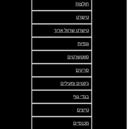
חולצות
טישרט
טישרט שרוול ארוך
גופיות
סווטשרטים
סריגים
ג'קטים ומעילים
בגדי גוף
טייצים
מכנסיים