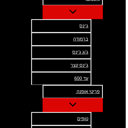
ג'ינס
ברמודה
ג'וג ג'ינס
ג'ינס קצר
עד 600
פריטי אופנה
טופים