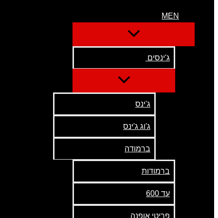
MEN
ג'ינסים
ג'ינס
ג'וג ג'ינס
ברמודה
ברמודות
עד 600
פריטי אופנה