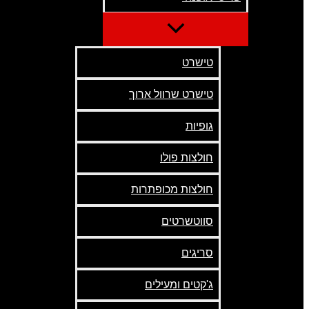
טישרט
טישרט שרוול ארוך
גופיות
חולצות פולו
חולצות מכופתרות
סווטשרטים
סריגים
ג'קטים ומעילים