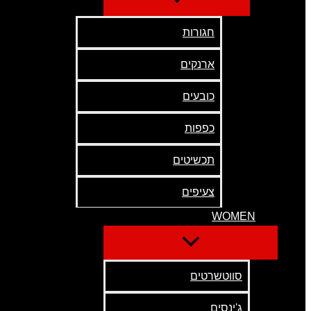
חגורות
ארנקים
כובעים
כפפות
תכשיטים
צעיפים
WOMEN
סווטשרטים
ג'ינסים